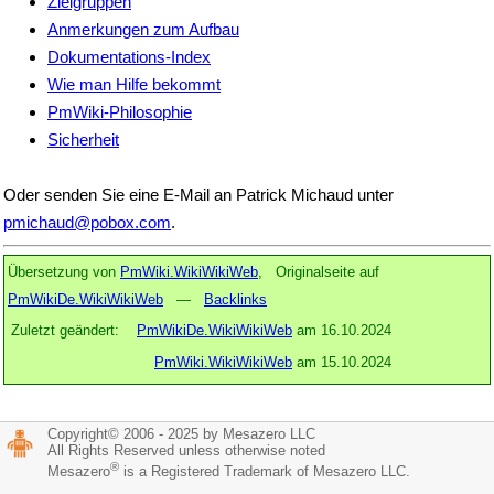
Zielgruppen
Anmerkungen zum Aufbau
Dokumentations-Index
Wie man Hilfe bekommt
PmWiki-Philosophie
Sicherheit
Oder senden Sie eine E-Mail an Patrick Michaud unter
pmichaud@pobox.com
.
Übersetzung von
PmWiki.WikiWikiWeb
, Originalseite auf
PmWikiDe.WikiWikiWeb
—
Backlinks
Zuletzt geändert:
PmWikiDe.WikiWikiWeb
am 16.10.2024
PmWiki.WikiWikiWeb
am 15.10.2024
Copyright© 2006 - 2025 by Mesazero LLC
All Rights Reserved unless otherwise noted
®
Mesazero
is a Registered Trademark of Mesazero LLC.