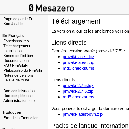
Page de garde Fr
Téléchargement
Bac à sable
La version à jour et les anciennes versi
En Français
Fonctionnalités
Liens directs
Téléchargement
Dernière version
stable
(pmwiki-2.7.5) :
Installation
Bases de l'édition
pmwiki-latest.tgz
Documentation
pmwiki-latest.zip
FAQ PmWikiFr
md5 checksums
Philosophie de PmWiki
Notes de versions
Liens directs :
Feuille de route
pmwiki-2.7.5.tgz
Doc administration
pmwiki-2.7.5.zip
Doc compléments
md5 checksums
Administration site
Vous pouvez télécharger la dernière vers
Traduction
pmwiki-latest-svn.zip
Etat de la Traduction
Packs de langue internatio