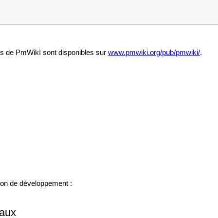
ons de PmWikì sont disponibles sur
www.pmwiki.org/pub/pmwiki/
.
ion de développement :
naux