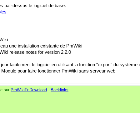
s par-dessus le logiciel de base.
bles
Wiki
au une installation existante de PmWiki
iki release notes for version 2.2.0
 jour facilement le logiciel en utilisant la fonction "export" du système
 Module pour faire fonctionner PmWiki sans serveur web
le sur
PmWikiFr.Download
-
Backlinks