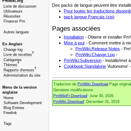
Pmwiki.org
Des packs de langue peuvent être installé
Liste de discussion
Pour toutes les traductions disponi
Utilisateurs
Réussites
pack langue Français (zip)
Financer Pm
Pages associées
Autres langues
Installation
- Obtenir et installer Pm
Mise à jour
- Comment mettre à nive
En Anglais
PmWiki.Release Notes
- PmW
Change log
?
PmWiki.Change Log
-
Livre de recettes
Catégories
PmWiki:Subversion
- Installe/met à
?
Thèmes
Cookbook:Standalone
'Autonome' -
?
Rapports d'erreurs
Administration du site
Traduction de
PmWiki.Download
Page origina
Menu de la version
Dernières modifications:
anglaise
PmWikiFr.Download
: June 30, 2026
Home
PmWiki.Download
: December 31, 2019
Software Development
Blog Entries
Freelink
Tags