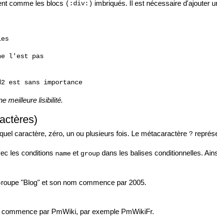
ent comme les blocs
imbriqués. Il est nécessaire d'ajouter 
(:div:)
es

e l'est pas

2 est sans importance

meilleure lisibilité.
actères)
quel caractère, zéro, un ou plusieurs fois. Le métacaractère
représe
?
vec les conditions
et
dans les balises conditionnelles. Ains
name
group
iGroupe "Blog" et son nom commence par 2005.
ou commence par PmWiki, par exemple PmWikiFr.