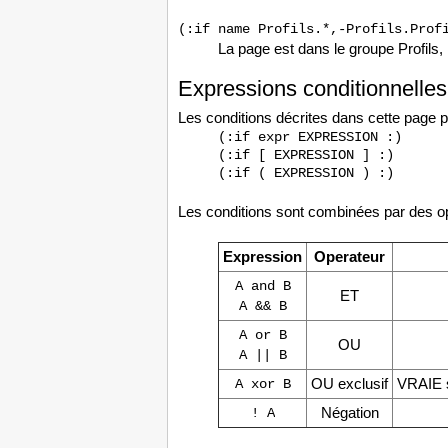
(:if name Profils.*,-Profils.Prof
La page est dans le groupe Profils, 
Expressions conditionnelle
Les conditions décrites dans cette page
(:if expr EXPRESSION :)

(:if [ EXPRESSION ] :)

(:if ( EXPRESSION ) :)
Les conditions sont combinées par des opé
Expression
Operateur
A and B
ET
A && B
A or B
OU
A || B
OU exclusif
VRAIE si
A xor B
Négation
! A