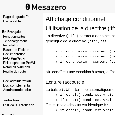
Page de garde Fr
Affichage conditionnel
Bac à sable
Utilisation de la directive (:if:
En Français
La directive
permet à certaines po
(:if:)
Fonctionnalités
générique de la directive
est
Téléchargement
(:if:)
Installation
Bases de l'édition
(:if cond param:) contenu (:
Documentation
(:if cond param:) contenu (:
FAQ PmWikiFr
(:if cond param:) contenu (:
Philosophie de PmWiki
Notes de versions
Feuille de route
où "cond" est une condition à tester, et 
Doc administration
Écriture raccourcie
Doc compléments
La balise
termine automatiquement 
(:if:)
Administration site
(:if cond1:) cond1 est vraie
(:if cond1:) cond1 est vraie
Traduction
Cette ligne ci-dessus est identique à :
Etat de la Traduction
(:if cond1:) cond1 est vraie