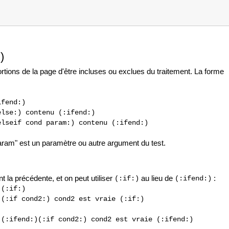
)
rtions de la page d'être incluses ou exclues du traitement. La forme
ifend:)
else:) contenu (:ifend:)
elseif cond param:) contenu (:ifend:)
"param" est un paramètre ou autre argument du test.
la précédente, et on peut utiliser
au lieu de
:
(:if:)
(:ifend:)
 (:if:)
 (:if cond2:) cond2 est vraie (:if:)
 (:ifend:)(:if cond2:) cond2 est vraie (:ifend:)