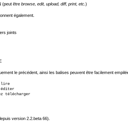
N (peut être
browse, edit, upload, diff, print, etc.
)
ionnent également.
rs joints
E
ement le précédent, ainsi les balises peuvent être facilement empilé
lire

éditer

z télécharger

epuis version 2.2.beta 66).