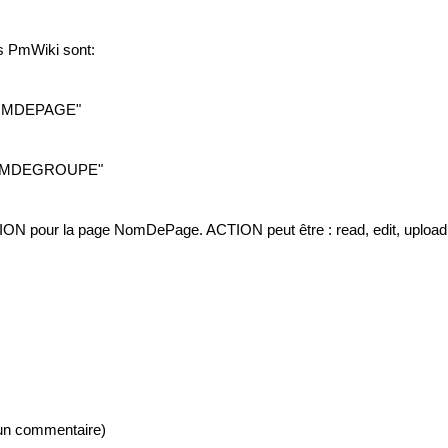
ns PmWiki sont:
"NOMDEPAGE"
"NOMDEGROUPE"
ACTION pour la page NomDePage. ACTION peut être : read, edit, upload,
u'un commentaire)