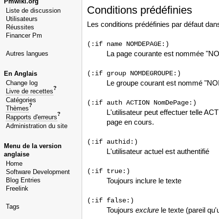
Pmwiki.org
Conditions prédéfinies
Liste de discussion
Utilisateurs
Les conditions prédéfinies par défaut da
Réussites
Financer Pm
(:if name NOMDEPAGE:)
La page courante est nommée 
Autres langues
(:if group NOMDEGROUPE:)
En Anglais
Le groupe courant est nommé 
Change log
?
Livre de recettes
Catégories
(:if auth ACTION NomDePage:)
?
Thèmes
L'utilisateur peut effectuer telle 
?
Rapports d'erreurs
page en cours.
Administration du site
(:if authid:)
Menu de la version
L'utilisateur actuel est authentifié
anglaise
Home
(:if true:)
Software Development
Blog Entries
Toujours inclure le texte
Freelink
(:if false:)
Tags
Toujours
exclure
le texte (pareil q