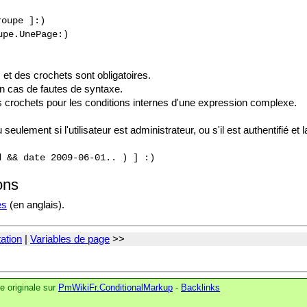
roupe ]:)
upe.UnePage:)
et des crochets sont obligatoires.
en cas de fautes de syntaxe.
s crochets pour les conditions internes d'une expression complexe.
eulement si l'utilisateur est administrateur, ou s'il est authentifié et 
d && date 2009-06-01.. ) ] :)
ons
es
(en anglais).
ation
|
Variables de page
>>
 originale sur
PmWikiFr.ConditionalMarkup
-
Backlinks