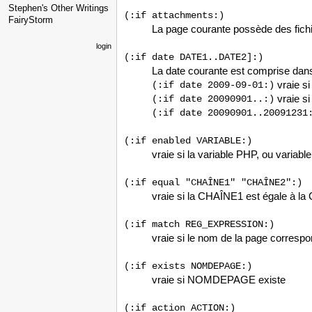
Stephen's Other Writings
(:if attachments:)
FairyStorm
La page courante possède des fichi
login
(:if date DATE1..DATE2]:)
La date courante est comprise dan
vraie si
(:if date 2009-09-01:)
vraie si
(:if date 20090901..:)
(:if date 20090901..20091231
(:if enabled VARIABLE:)
vraie si la variable PHP, ou variabl
(:if equal "CHAÎNE1" "CHAÎNE2":)
vraie si la CHAÎNE1 est égale à l
(:if match REG_EXPRESSION:)
vraie si le nom de la page correspo
(:if exists NOMDEPAGE:)
vraie si NOMDEPAGE existe
(:if action ACTION:)