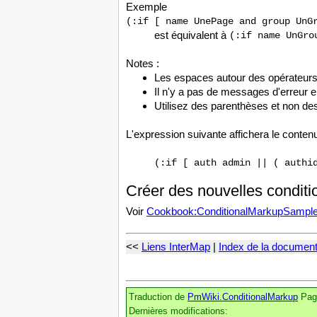
Exemple
(:if [ name UnePage and group UnG
est équivalent à
(:if name UnGro
Notes :
Les espaces autour des opérateurs 
Il n'y a pas de messages d'erreur 
Utilisez des parenthèses et non de
L'expression suivante affichera le contenu s
(:if [ auth admin || ( authi
Créer des nouvelles conditi
Voir
Cookbook:ConditionalMarkupSampl
<<
Liens InterMap
|
Index de la document
Traduction de
PmWiki.ConditionalMarkup
Page
Dernières modifications: