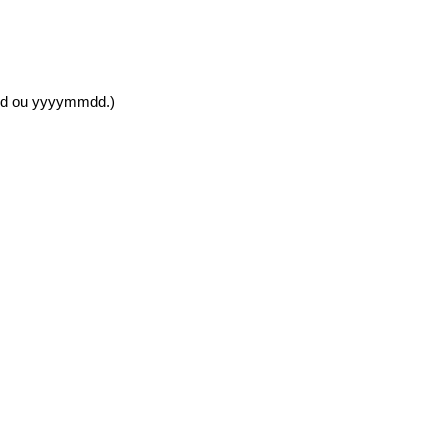
-dd ou yyyymmdd.)