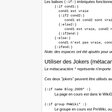
Les balises
imbriquées fonctionn
(:if:)
(:if cond1:)

  cond1 est vraie

  (:if2 cond2:)

     cond1 et cond2 sont vrai
  (:else2:)

     cond1 est vraie, cond2 n
  (:if2end:)

(:else:)

  cond1 n'est pas vraie, cond
Note: des espaces ont été ajoutés pour une 
Utiliser des Jokers (métacar
Le métacaractère
représente n'importe 
*
Ces deux "jokers" peuvent être utilisés a
(:if name Blog.2009* :)
La page en cours est dans le Wik
(:if group PmWiki* :)
Le groupe en cours est PmWiki, 