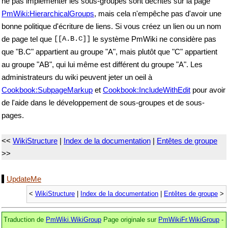
ne pas implémenter les sous-groupes sont décrites sur la page
PmWiki:HierarchicalGroups
, mais cela n'empêche pas d'avoir une
bonne politique d'écriture de liens. Si vous créez un lien ou un nom
de page tel que
[[A.B.C]]
le système PmWiki ne considère pas
que "B.C" appartient au groupe "A", mais plutôt que "C" appartient
au groupe "AB", qui lui même est différent du groupe "A". Les
administrateurs du wiki peuvent jeter un oeil à
Cookbook:SubpageMarkup
et
Cookbook:IncludeWithEdit
pour avoir
de l'aide dans le développement de sous-groupes et de sous-
pages.
<<
WikiStructure
|
Index de la documentation
|
Entêtes de groupe
>>
UpdateMe
<
WikiStructure
|
Index de la documentation
|
Entêtes de groupe
>
Traduction de
PmWiki.WikiGroup
Page originale sur
PmWikiFr.WikiGroup
-