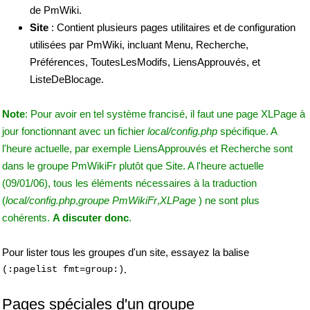
de PmWiki.
Site
: Contient plusieurs pages utilitaires et de configuration
utilisées par PmWiki, incluant Menu, Recherche,
Préférences, ToutesLesModifs, LiensApprouvés, et
ListeDeBlocage.
Note
: Pour avoir en tel système francisé, il faut une page XLPage à
jour fonctionnant avec un fichier
local/config.php
spécifique. A
l'heure actuelle, par exemple LiensApprouvés et Recherche sont
dans le groupe PmWikiFr plutôt que Site. A l'heure actuelle
(09/01/06), tous les éléments nécessaires à la traduction
(
local/config.php
,
groupe PmWikiFr
,
XLPage
) ne sont plus
cohérents.
A discuter donc
.
Pour lister tous les groupes d'un site, essayez la balise
(:pagelist fmt=group:)
.
Pages spéciales d'un groupe