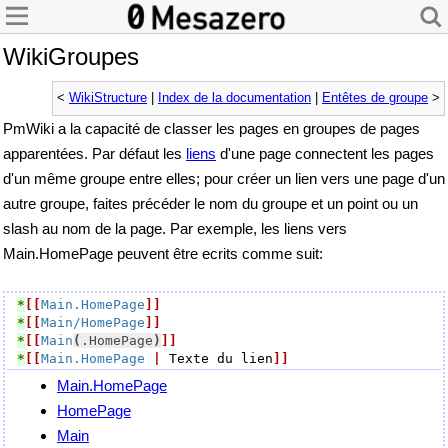
WikiGroupes
<
WikiStructure
|
Index de la documentation
|
Entêtes de groupe
>
PmWiki a la capacité de classer les pages en groupes de pages
apparentées. Par défaut les
liens
d'une page connectent les pages
d'un même groupe entre elles; pour créer un lien vers une page d'un
autre groupe, faites précéder le nom du groupe et un point ou un
slash au nom de la page. Par exemple, les liens vers
Main.HomePage peuvent être ecrits comme suit:
*
[[
Main.HomePage
]]
*
[[
Main/HomePage
]]
*
[[
Main
(
.HomePage
)
]]
*
[[
Main.HomePage
|
 Texte du lien
]]
Main.HomePage
HomePage
Main