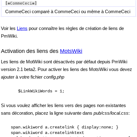
[=
CommeCeci
=]
CommeCeci comparé à CommeCeci ou même à CommeCeci
Voir les
Liens
pour connaître les règles de création de liens de
PmWiki.
Activation des liens des
MotsWiki
Les liens de MotWiki sont désactivés par défaut depuis PmWiki
version 2.1 beta2. Pour activer les liens des MotsWiki vous devez
ajouter à votre fichier
config.php
$LinkWikiWords = 1;
Si vous voulez afficher les liens vers des pages non existantes
sans décoration, placez la ligne suivante dans
pub/css/local.css
:
    span.wikiword a.createlink { display:none; }

    span.wikiword a.createlinktext 
