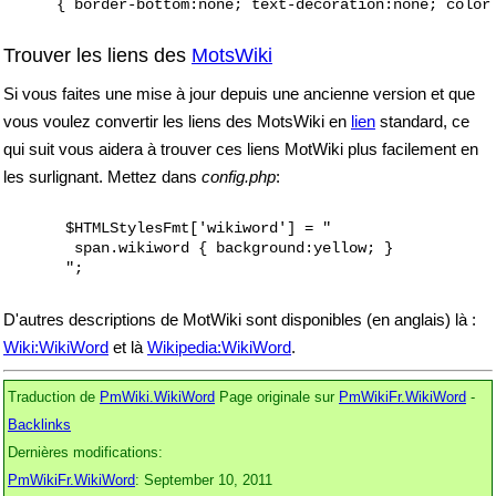
Trouver les liens des
MotsWiki
Si vous faites une mise à jour depuis une ancienne version et que
vous voulez convertir les liens des MotsWiki en
lien
standard, ce
qui suit vous aidera à trouver ces liens MotWiki plus facilement en
les surlignant. Mettez dans
config.php
:
       $HTMLStylesFmt['wikiword'] = "

        span.wikiword { background:yellow; }

D'autres descriptions de MotWiki sont disponibles (en anglais) là :
Wiki:WikiWord
et là
Wikipedia:WikiWord
.
Traduction de
PmWiki.WikiWord
Page originale sur
PmWikiFr.WikiWord
-
Backlinks
Dernières modifications:
PmWikiFr.WikiWord
: September 10, 2011